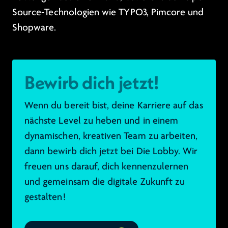
Source-Technologien wie TYPO3, Pimcore und
Shopware.
Bewirb dich jetzt!
Wenn du bereit bist, deine Karriere auf das
nächste Level zu heben und in einem
dynamischen, kreativen Team zu arbeiten,
dann bewirb dich jetzt bei Die Lobby. Wir
freuen uns darauf, dich kennenzulernen
und gemeinsam die digitale Zukunft zu
gestalten!