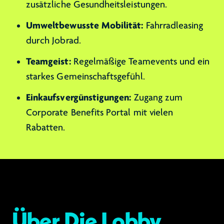
zusätzliche Gesundheitsleistungen.
Umweltbewusste Mobilität:
Fahrradleasing
durch Jobrad.
Teamgeist:
Regelmäßige Teamevents und ein
starkes Gemeinschaftsgefühl.
Einkaufsvergünstigungen:
Zugang zum
Corporate Benefits Portal mit vielen
Rabatten.
Über Die Lobby