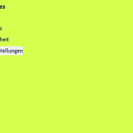
es
z
heit
stellungen